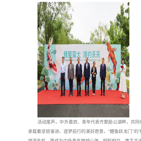
活动尾声，中外嘉宾、青年代表齐聚励公湖畔，共同
承载着坚韧奋进、逐梦前行的美好愿景，“鲤鱼跃龙门”
增添生机，更成为中外青年跨越山海、相知相交、携手共