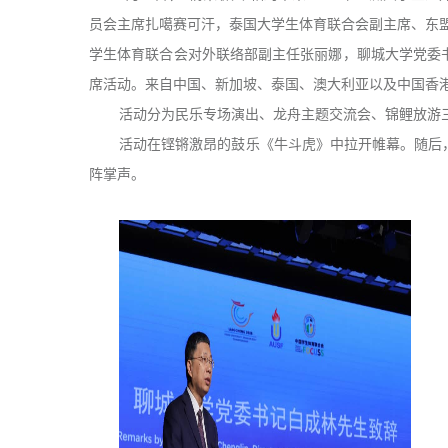
员会主席扎噶赛可汗，泰国大学生体育联合会副主席、东
学生体育联合会对外联络部副主任张丽娜，聊城大学党委
席活动。来自中国、新加坡、泰国、澳大利亚以及中国香港
活动分为民乐专场演出、龙舟主题交流会、锦鲤放游
活动在铿锵激昂的鼓乐《牛斗虎》中拉开帷幕。随后
阵掌声。