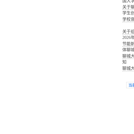
国大
关于聊
学生
学校
关于
202
节能新
体聊
聊城大
知
聊城
当