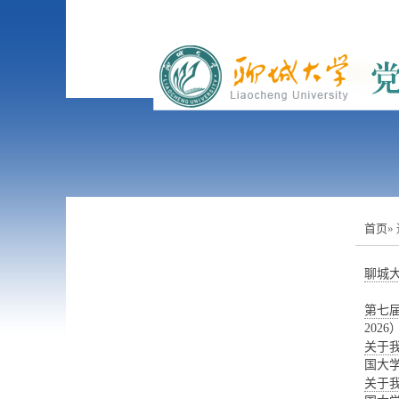
首页
»
聊城大
第七届
202
关于
国大
关于