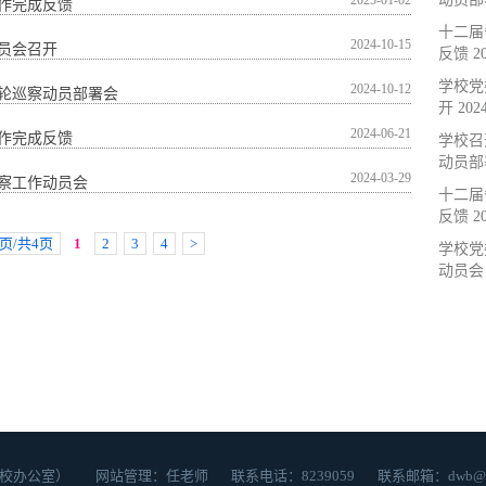
2025-01-02
作完成反馈
十二届
2024-10-15
员会召开
反馈
2
学校党
2024-10-12
轮巡察动员部署会
开
202
2024-06-21
作完成反馈
学校召
动员部
2024-03-29
察工作动员会
十二届
反馈
2
页/共4页
1
2
3
4
>
学校党
动员会
办公室） 网站管理：任老师 联系电话：8239059 联系邮箱：dwb@lcu