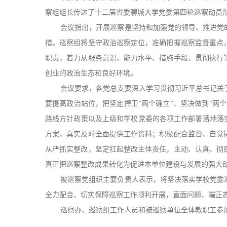
察组组长传达了十二届省委聊城大学党委第四轮巡察动员
会议指出，开展巡察是坚持和加强党的领导、推进党
措。巡察组将坚守政治巡察定位，准确把握巡察监督重点
职责，着力从服务意识、能力水平、措施手段、贯彻执行
创业的政治生态和良好环境。
会议要求，各党总支要深入学习贯彻习近平总书记关
要提高政治站位，把坚定捍卫“两个确立”、坚决做到“两
路线方针政策以及上级和学校党委的各项工作部署落地落
方案，真实及时全面提供工作资料；积极配合监督、自觉
从严抓实整改，坚定扛起整改主体责任，主动、认真、彻
真正把巡察整改成果转化为促进本单位建设与发展的强大
被巡察党组织主要负责人表示，将坚决落实学校党委
全力配合、切实保障巡察工作顺利开展，直面问题、端正
巡察办、巡察组工作人员和被巡察单位全体教职工参